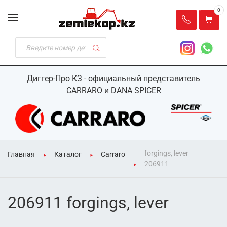
0
Диггер-Про КЗ - официальный представитель
CARRARO и DANA SPICER
forgings, lever
Главная
Каталог
Carraro
206911
206911 forgings, lever