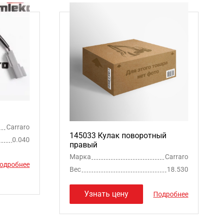
Carraro
145033 Кулак поворотный
0.040
правый
Марка
Carraro
одробнее
Вес
18.530
Узнать цену
Подробнее