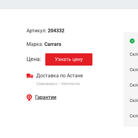
Артикул:
204332
Марка:
Carraro
Скл
Цена:
Узнать цену
Скла
Доставка по Астане
Самовывоз — бесплатно
Cкл
Гарантии
Скла
Скла