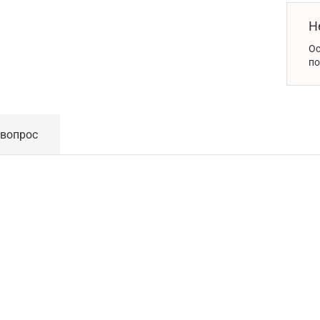
Н
Ос
по
 вопрос