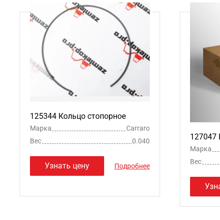
125344 Кольцо стопорное
Марка
Carraro
127047
Вес
0.040
Марка
Вес
Узнать цену
Подробнее
Узн