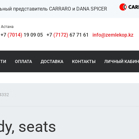
льный представитель CARRARO и DANA SPICER
Астана
+7
(7014)
19 09 05
+7
(7172)
67 71 61
info@zemlekop.kz
СТИ
ОПЛАТА
ДОСТАВКА
КОНТАКТЫ
ЛИЧНЫЙ КАБИН
04332
y, seats