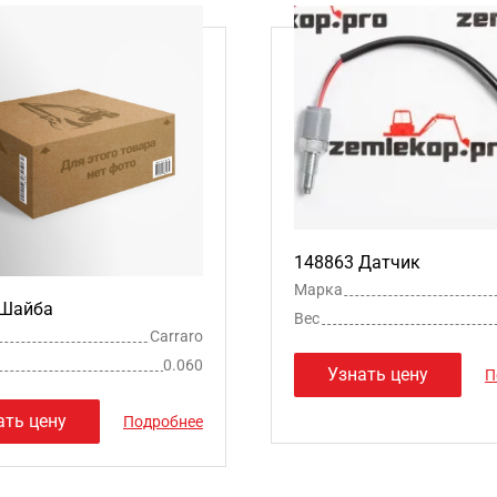
148863 Датчик
Марка
 Шайба
Вес
Carraro
0.060
Узнать цену
П
ать цену
Подробнее