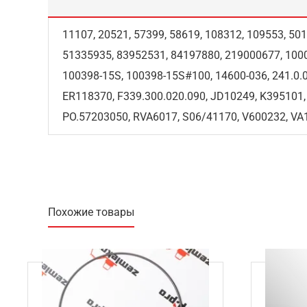
11107, 20521, 57399, 58619, 108312, 109553, 50
51335935, 83952531, 84197880, 219000677, 100
100398-15S, 100398-15S#100, 14600-036, 241.0.
ER118370, F339.300.020.090, JD10249, K395101
PO.57203050, RVA6017, S06/41170, V600232, VA
Похожие товары