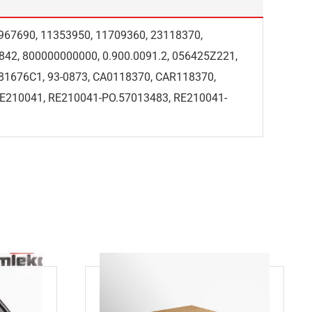
9967690, 11353950, 11709360, 23118370,
42, 800000000000, 0.900.0091.2, 056425Z221,
 81676C1, 93-0873, CA0118370, CAR118370,
RE210041, RE210041-PO.57013483, RE210041-