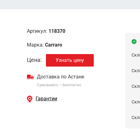
Артикул:
118370
Марка:
Carraro
Скл
Цена:
Узнать цену
Скла
Доставка по Астане
Самовывоз — бесплатно
Cкл
Гарантии
Скла
Скла