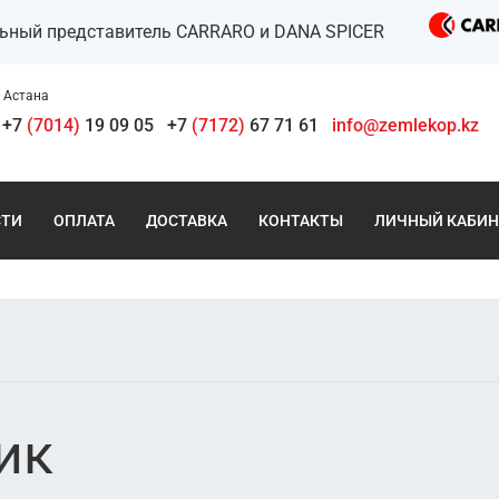
льный представитель CARRARO и DANA SPICER
Астана
+7
(7014)
19 09 05
+7
(7172)
67 71 61
info@zemlekop.kz
СТИ
ОПЛАТА
ДОСТАВКА
КОНТАКТЫ
ЛИЧНЫЙ КАБИН
ик