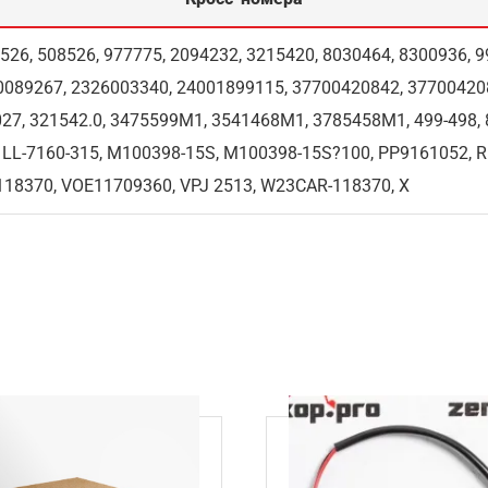
1526, 508526, 977775, 2094232, 3215420, 8030464, 8300936, 
0089267, 2326003340, 24001899115, 37700420842, 377004208
027, 321542.0, 3475599M1, 3541468M1, 3785458M1, 499-498,
, LL-7160-315, M100398-15S, M100398-15S?100, PP9161052, 
118370, VOE11709360, VPJ 2513, W23CAR-118370, X