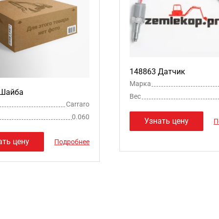
148863 Датчик
Марка
 Шайба
Вес
Carraro
0.060
Узнать цену
П
ать цену
Подробнее