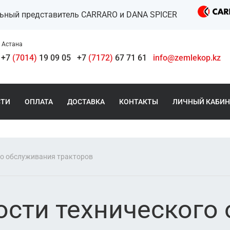
льный представитель CARRARO и DANA SPICER
Астана
+7
(7014)
19 09 05
+7
(7172)
67 71 61
info@zemlekop.kz
СТИ
ОПЛАТА
ДОСТАВКА
КОНТАКТЫ
ЛИЧНЫЙ КАБИН
го обслуживания тракторов
ости технического