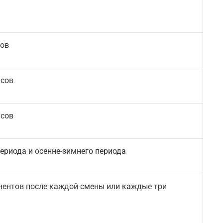
сов
асов
асов
периода и осенне-зимнего периода
нентов после каждой смены или каждые три