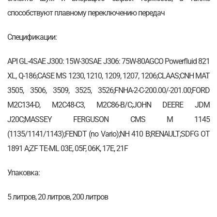
способствуют плавному переключению передач
Спецификации:
API GL-4SAE J300: 15W-30SAE J306: 75W-80AGCO Powerfluid 821
XL, Q-186;CASE MS 1230, 1210, 1209, 1207, 1206;CLAAS;CNH MAT
3505, 3506, 3509, 3525, 3526;FNHA-2-C-200.00/-201.00;FORD
M2C134-D, M2C48-C3, M2C86-B/C;JOHN DEERE JDM
J20C;MASSEY FERGUSON CMS M 1145
(1135/1141/1143);FENDT (no Vario);NH 410 B;RENAULT;SDFG OT
1891 A;ZF TE-ML 03E, 05F, 06K, 17E, 21F
Упаковка:
5 литров, 20 литров, 200 литров