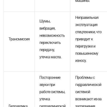
машины.
Неправильная
Шумы,
эксплуатация
вибрация,
спецтехники, что
невозможность
Трансмиссия
приводит к
переключить
перегрузке и
передачу,
повышенному
утечка масла.
износу.
Посторонние
Проблемы с
звуки при
гидравлической
работе системы,
системой
утечка
возникают из-за
Гидравлика
гидравлической
загрязнения