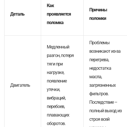
Как
Причины
Деталь
проявляется
поломки
поломка
Проблемы
Медленный
возникают из-за
разгон, потеря
перегрева,
тяги при
недостатка
нагрузке,
масла,
появление
Двигатель
загрязненных
утечки,
фильтров.
вибраций,
Последствие –
перебоев,
полный выход из
плавающих
строя всей
оборотов.