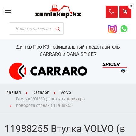
0
Диггер-Про КЗ - официальный представитель
CARRARO и DANA SPICER
Главная
Каталог
Volvo
Втулка VOLVO (в шток г/цилиндра
поворота стрелы) 11988255
11988255 Втулка VOLVO (в