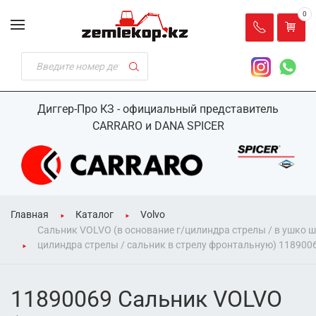
0
Диггер-Про КЗ - официальный представитель
CARRARO и DANA SPICER
Главная
Каталог
Volvo
Сальник VOLVO (в основание г/цилиндра стрелы / в ушко ш
цилиндра стрелы / сальник в стрелу фронтальную) 118900
11890069 Сальник VOLVO