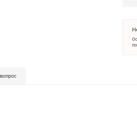
Н
Ос
по
 вопрос