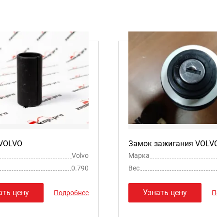
 VOLVO
Замок зажигания VOLV
Volvo
Марка
0.790
Вес
ать цену
Узнать цену
Подробнее
П