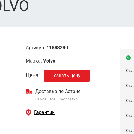
OLVO
Артикул:
11888280
Марка:
Volvo
Скл
Цена:
Узнать цену
Скла
Доставка по Астане
Самовывоз — бесплатно
Cкл
Гарантии
Скла
Скла