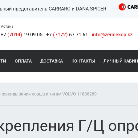
льный представитель CARRARO и DANA SPICER
Астана
+7
(7014)
19 09 05
+7
(7172)
67 71 61
info@zemlekop.kz
СТИ
ОПЛАТА
ДОСТАВКА
КОНТАКТЫ
ЛИЧНЫЙ КАБИН
опрокидывания ковша к тягам VOLVO 11888280
крепления Г/Ц оп