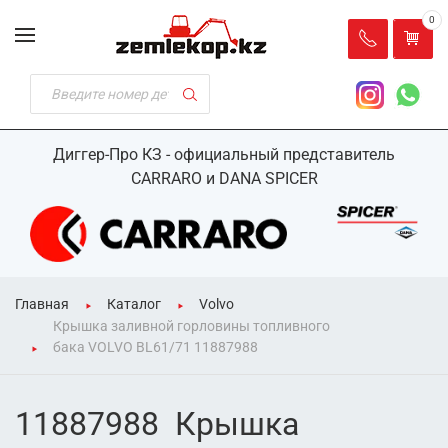
0
Диггер-Про КЗ - официальный представитель
CARRARO и DANA SPICER
Главная
Каталог
Volvo
Крышка заливной горловины топливного
бака VOLVO BL61/71 11887988
11887988 Крышка