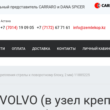
льный представитель CARRARO и DANA SPICER
Астана
+7
(7014)
19 09 05
+7
(7172)
67 71 61
info@zemlekop.kz
СТИ
ОПЛАТА
ДОСТАВКА
КОНТАКТЫ
ЛИЧНЫЙ КАБИН
репления стрелы к поворотному блоку, 2 мм) 11885225
VOLVO (в узел кре