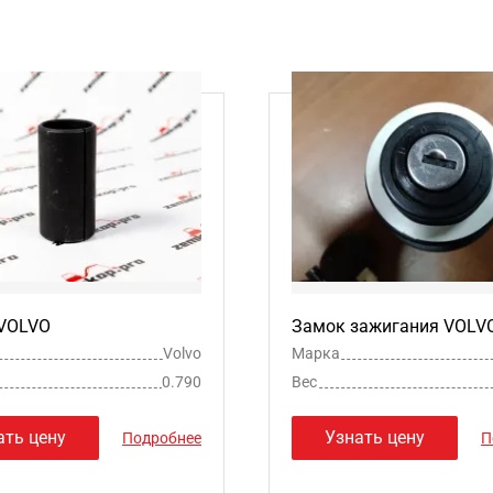
 VOLVO
Замок зажигания VOLV
Volvo
Марка
0.790
Вес
ать цену
Узнать цену
Подробнее
П