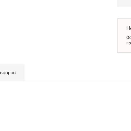
Н
Ос
по
 вопрос