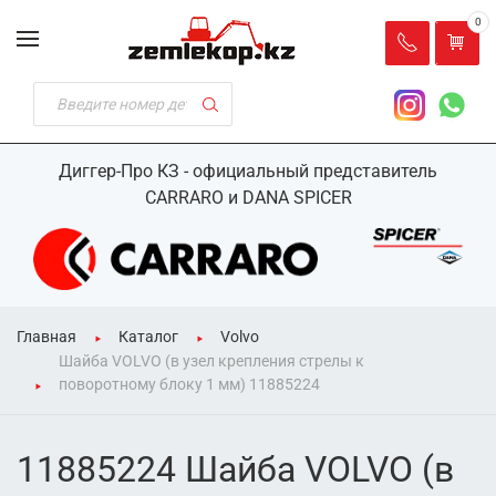
0
Диггер-Про КЗ - официальный представитель
CARRARO и DANA SPICER
Главная
Каталог
Volvo
Шайба VOLVO (в узел крепления стрелы к
поворотному блоку 1 мм) 11885224
11885224 Шайба VOLVO (в