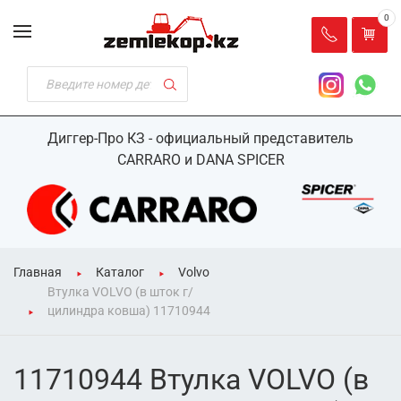
0
Диггер-Про КЗ - официальный представитель
CARRARO и DANA SPICER
Главная
Каталог
Volvo
Втулка VOLVO (в шток г/
цилиндра ковша) 11710944
11710944 Втулка VOLVO (в