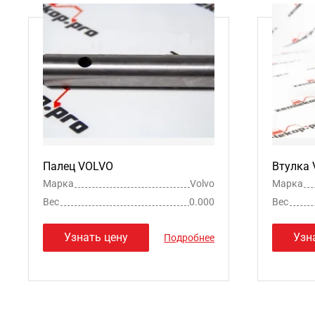
Палец VOLVO
Втулка
Марка
Volvo
Марка
Вес
0.000
Вес
Узнать цену
Узн
Подробнее