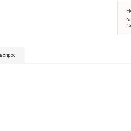
Н
Ос
по
 вопрос