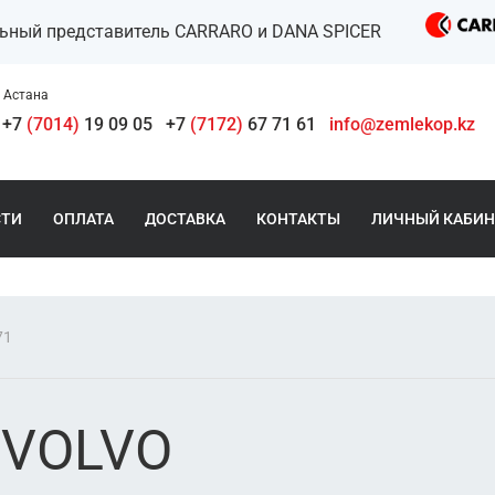
льный представитель CARRARO и DANA SPICER
Астана
+7
(7014)
19 09 05
+7
(7172)
67 71 61
info@zemlekop.kz
СТИ
ОПЛАТА
ДОСТАВКА
КОНТАКТЫ
ЛИЧНЫЙ КАБИН
71
 VOLVO