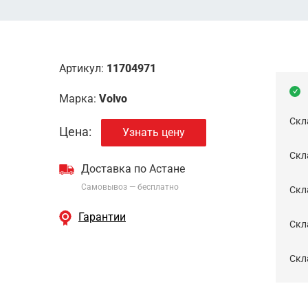
Артикул:
11704971
Марка:
Volvo
Скл
Цена:
Узнать цену
Скла
Доставка по Астане
Самовывоз — бесплатно
Cкл
Гарантии
Скла
Скла