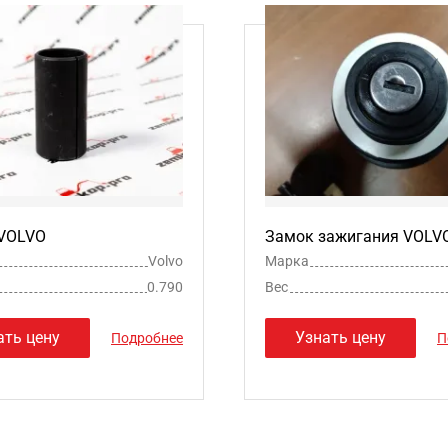
 VOLVO
Замок зажигания VOLV
Volvo
Марка
0.790
Вес
ать цену
Узнать цену
Подробнее
П