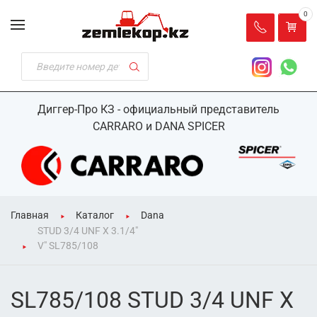
0
Диггер-Про КЗ - официальный представитель
CARRARO и DANA SPICER
Главная
Каталог
Dana
STUD 3/4 UNF X 3.1/4"
V" SL785/108
SL785/108 STUD 3/4 UNF X