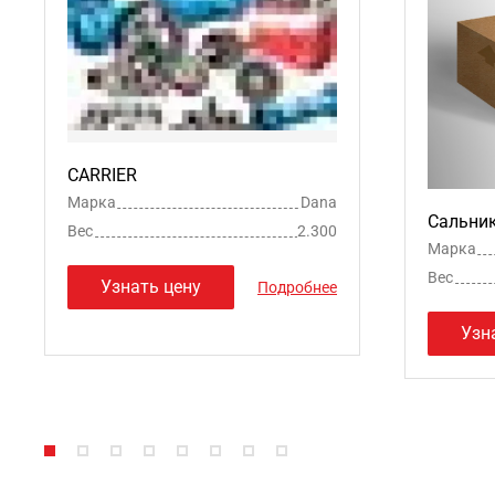
CARRIER
Марка
Dana
Сальни
Вес
2.300
Марка
Вес
Узнать цену
Подробнее
Узн