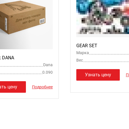
GEAR SET
Марка
к DANA
Вес
Dana
0.090
Узнать цену
П
ать цену
Подробнее