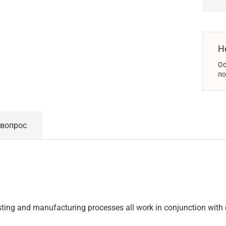
Н
Ос
по
 вопрос
ting and manufacturing processes all work in conjunction with 