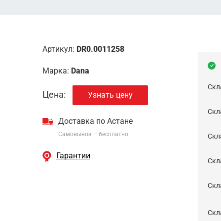
Артикул:
DR0.0011258
Марка:
Dana
Скл
Цена:
Узнать цену
Скла
Доставка по Астане
Самовывоз — бесплатно
Cкл
Гарантии
Скла
Скла
Скл