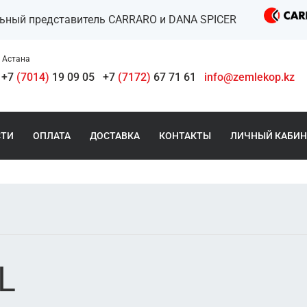
льный представитель CARRARO и DANA SPICER
Астана
+7
(7014)
19 09 05
+7
(7172)
67 71 61
info@zemlekop.kz
СТИ
ОПЛАТА
ДОСТАВКА
КОНТАКТЫ
ЛИЧНЫЙ КАБИН
L