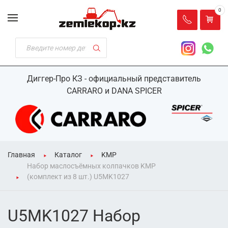
0
Диггер-Про КЗ - официальный представитель
CARRARO и DANA SPICER
Главная
Каталог
KMP
Набор маслосъёмных колпачков KMP
(комплект из 8 шт.) U5MK1027
U5MK1027 Набор