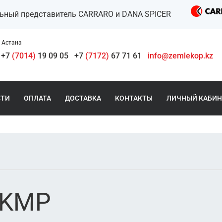
льный представитель CARRARO и DANA SPICER
Астана
+7
(7014)
19 09 05
+7
(7172)
67 71 61
info@zemlekop.kz
СТИ
ОПЛАТА
ДОСТАВКА
КОНТАКТЫ
ЛИЧНЫЙ КАБИН
 KMP