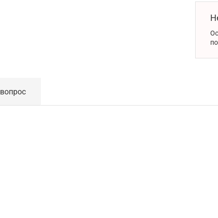
Н
Ос
по
 вопрос