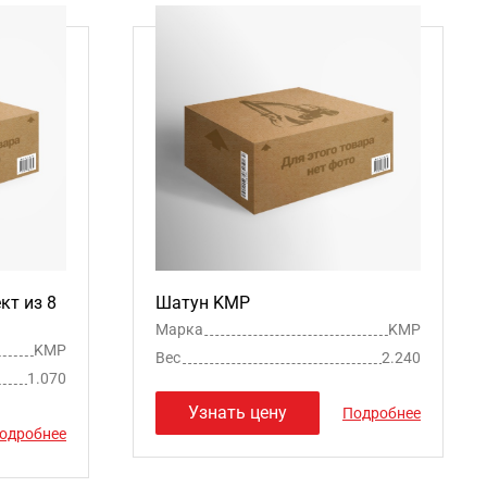
т из 8
Шатун KMP
Марка
KMP
KMP
Вес
2.240
1.070
Узнать цену
Подробнее
одробнее