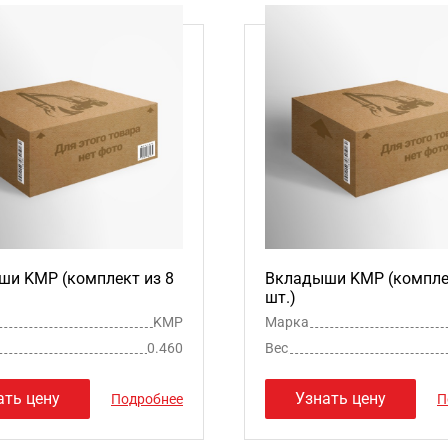
и KMP (комплект из 8
Вкладыши KMP (комплек
шт.)
KMP
Марка
0.460
Вес
ать цену
Узнать цену
Подробнее
П