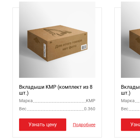
Вкладыши KMP (комплект из 8
Вкладыш
шт.)
шт.)
Марка
KMP
Марка
Вес
0.360
Вес
Узнать цену
Узн
Подробнее