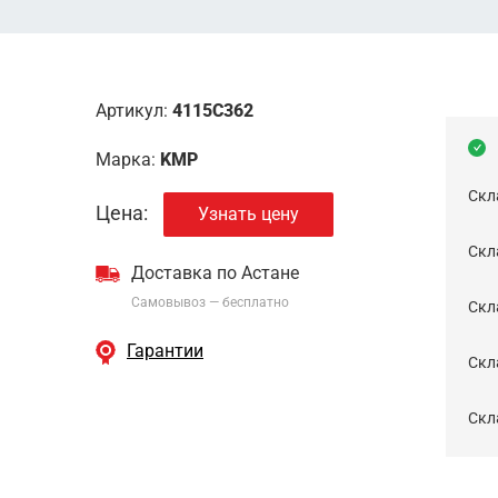
Артикул:
4115C362
Марка:
KMP
Скл
Цена:
Узнать цену
Скла
Доставка по Астане
Самовывоз — бесплатно
Cкл
Гарантии
Скла
Скла