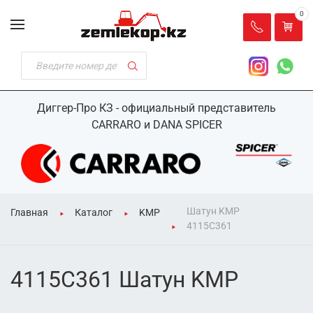
0
Диггер-Про КЗ - официальный представитель
CARRARO и DANA SPICER
Шатун KMP
Главная
Каталог
KMP
4115C361
4115C361 Шатун KMP