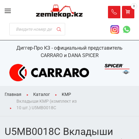
0
Диггер-Про КЗ - официальный представитель
CARRARO и DANA SPICER
Главная
Каталог
KMP
Вкладыши KMP (комплект из
10 шт.) U5MB0018C
U5MB0018C Вкладыши