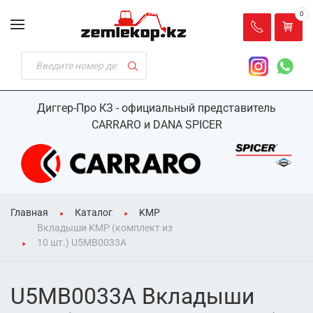
0
Диггер-Про КЗ - официальный представитель
CARRARO и DANA SPICER
Главная
Каталог
KMP
Вкладыши KMP (комплект из
10 шт.) U5MB0033A
U5MB0033A Вкладыши