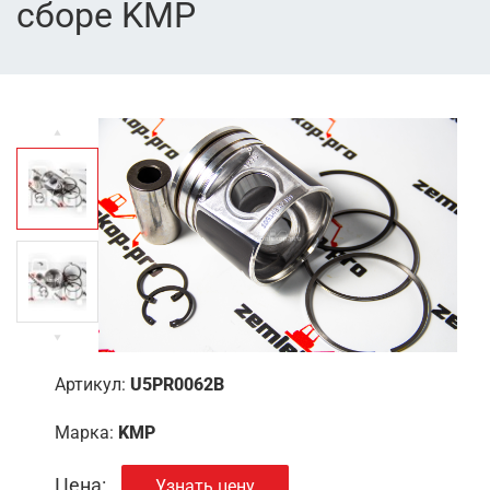
сборе KMP
Артикул:
U5PR0062B
Марка:
KMP
Цена:
Узнать цену