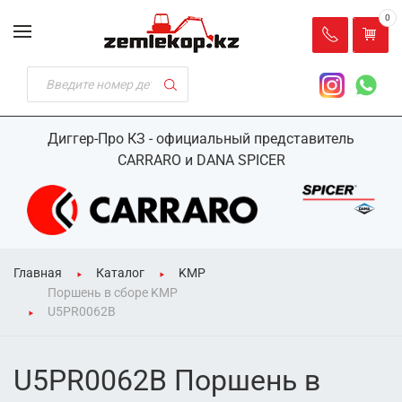
0
Диггер-Про КЗ - официальный представитель
CARRARO и DANA SPICER
Главная
Каталог
KMP
Поршень в сборе KMP
U5PR0062B
U5PR0062B Поршень в