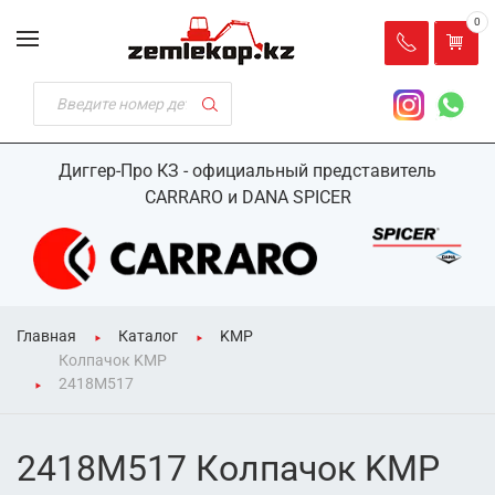
0
Диггер-Про КЗ - официальный представитель
CARRARO и DANA SPICER
Главная
Каталог
KMP
Колпачок KMP
2418M517
2418M517 Колпачок KMP