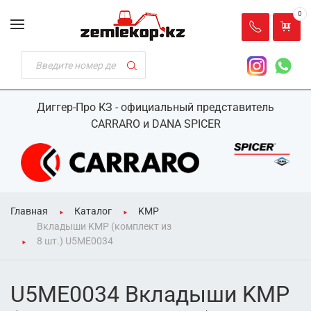
0
Диггер-Про КЗ - официальный представитель
CARRARO и DANA SPICER
Главная
Каталог
KMP
Вкладыши KMP (комплект из
8 шт.) U5ME0034
U5ME0034 Вкладыши KMP