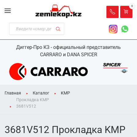
0
Диггер-Про КЗ - официальный представитель
CARRARO и DANA SPICER
Главная
Каталог
KMP
Прокладка KMP
3681V512
3681V512 Прокладка KMP