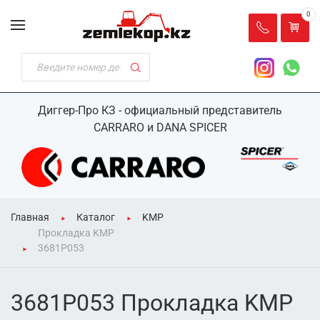
0
Диггер-Про КЗ - официальный представитель
CARRARO и DANA SPICER
Главная
Каталог
KMP
Прокладка KMP
3681P053
3681P053 Прокладка KMP