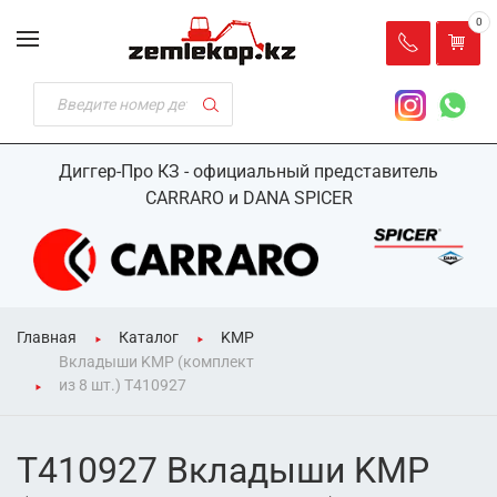
0
Диггер-Про КЗ - официальный представитель
CARRARO и DANA SPICER
Главная
Каталог
KMP
Вкладыши KMP (комплект
из 8 шт.) T410927
T410927 Вкладыши KMP