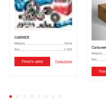
CARRIER
Марка
Dana
Сальни
Вес
2.300
Марка
Вес
Узнать цену
Подробнее
Узн