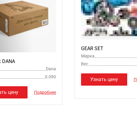
GEAR SET
Марка
к DANA
Вес
Dana
0.090
Узнать цену
П
ать цену
Подробнее