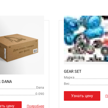
GEAR SET
Марка
к DANA
Вес
Dana
0.090
Узнать цену
П
ать цену
Подробнее