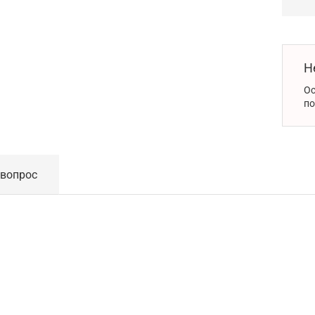
Н
Ос
по
 вопрос