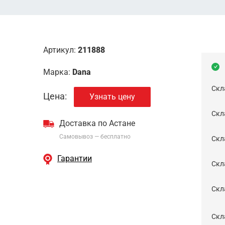
Артикул:
211888
Марка:
Dana
Скл
Цена:
Узнать цену
Скла
Доставка по Астане
Самовывоз — бесплатно
Cкл
Гарантии
Скла
Скла
Скл