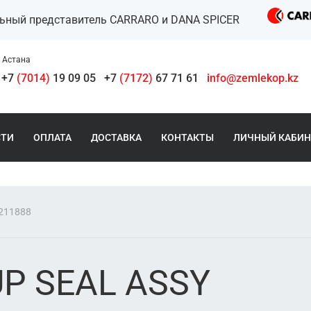
льный представитель CARRARO и DANA SPICER
Астана
+7
(7014)
19 09 05
+7
(7172)
67 71 61
info@zemlekop.kz
СТИ
ОПЛАТА
ДОСТАВКА
КОНТАКТЫ
ЛИЧНЫЙ КАБИН
211888
UP SEAL ASSY