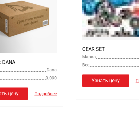
GEAR SET
Марка
к DANA
Вес
Dana
0.090
Узнать цену
П
ать цену
Подробнее