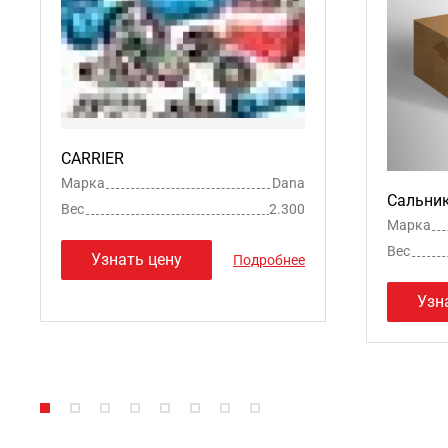
CARRIER
Марка
Dana
Сальни
Вес
2.300
Марка
Вес
Узнать цену
Подробнее
Узн