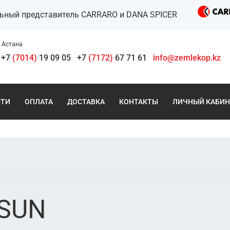
льный представитель CARRARO и DANA SPICER
Астана
+7
(7014)
19 09 05
+7
(7172)
67 71 61
info@zemlekop.kz
СТИ
ОПЛАТА
ДОСТАВКА
КОНТАКТЫ
ЛИЧНЫЙ КАБИН
,SUN