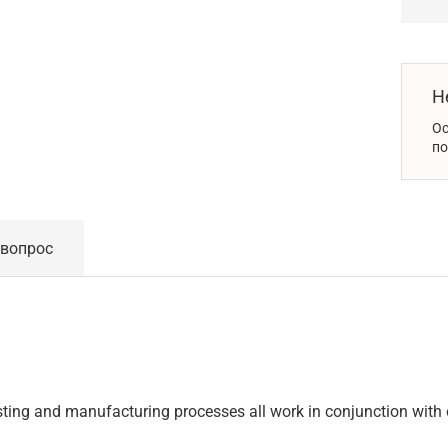
Н
Ос
по
 вопрос
ting and manufacturing processes all work in conjunction with 