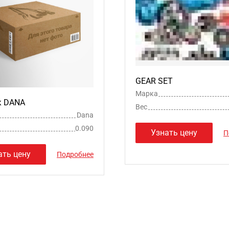
GEAR SET
Марка
к DANA
Вес
Dana
0.090
Узнать цену
П
ать цену
Подробнее