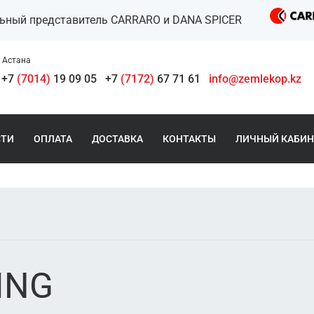
льный представитель CARRARO и DANA SPICER
Астана
+7
(7014)
19 09 05
+7
(7172)
67 71 61
info@zemlekop.kz
СТИ
ОПЛАТА
ДОСТАВКА
КОНТАКТЫ
ЛИЧНЫЙ КАБИН
ING