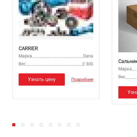
CARRIER
Марка
Dana
Сальни
Вес
2.300
Марка
Вес
Узнать цену
Подробнее
Узн