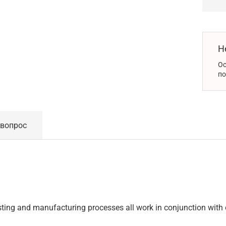
Н
Ос
по
 вопрос
ting and manufacturing processes all work in conjunction with 