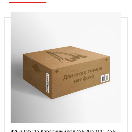
426-20-32112 Карданный вал 426-20-32111, 426-