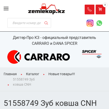
0
Диггер-Про КЗ - официальный представитель
CARRARO и DANA SPICER
Главная
Каталог
Новые товары!!!
51558749 Зуб
ковша CNH
51558749 Зуб ковша CNH