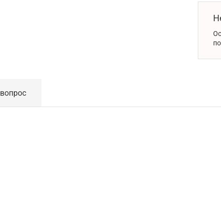
Н
Ос
по
 вопрос