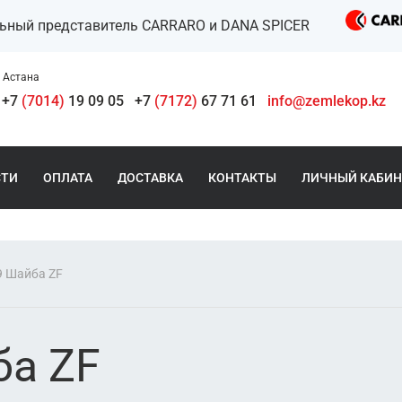
льный представитель CARRARO и DANA SPICER
Астана
+7
(7014)
19 09 05
+7
(7172)
67 71 61
info@zemlekop.kz
СТИ
ОПЛАТА
ДОСТАВКА
КОНТАКТЫ
ЛИЧНЫЙ КАБИН
9 Шайба ZF
ба ZF