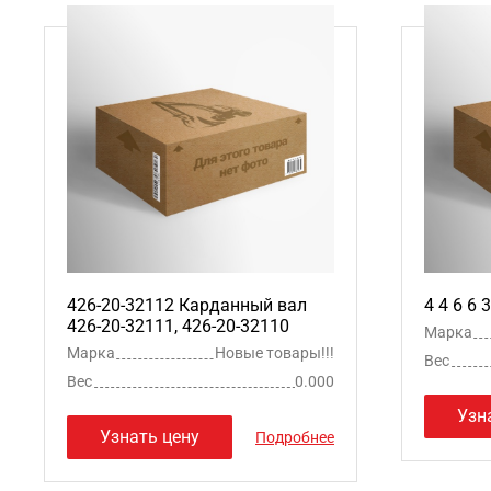
426-20-32112 Карданный вал
4 4 6 6 
426-20-32111, 426-20-32110
Марка
Марка
Новые товары!!!
Вес
Вес
0.000
Узн
Узнать цену
Подробнее