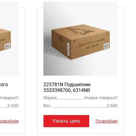
того
225781N Подшипник
5533398700, 6314NR
товары!!!
Марка
Новые товары!!!
0.600
Вес
2.600
Узнать цену
одробнее
Подробнее