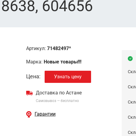
18638, 604656
Артикул:
71482497^
Марка:
Новые товары!!!
Скл
Цена:
Узнать цену
Скла
Доставка по Астане
Самовывоз — бесплатно
Cкл
Гарантии
Скла
Скла