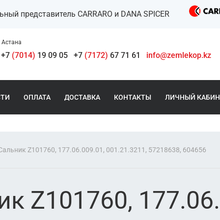
льный представитель CARRARO и DANA SPICER
Астана
+7
(7014)
19 09 05
+7
(7172)
67 71 61
info@zemlekop.kz
СТИ
ОПЛАТА
ДОСТАВКА
КОНТАКТЫ
ЛИЧНЫЙ КАБИН
альник Z101760, 177.06.009.01, 001.21.3211, 57218638, 604656
к Z101760, 177.06.