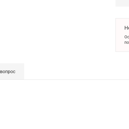
Н
Ос
по
 вопрос