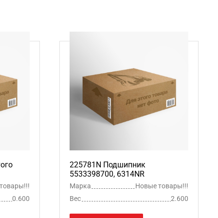
того
225781N Подшипник
5533398700, 6314NR
товары!!!
Марка
Новые товары!!!
0.600
Вес
2.600