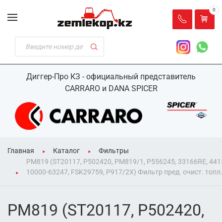
0
Диггер-Про КЗ - официальный представитель
CARRARO и DANA SPICER
Главная
Каталог
Фильтры
PM819 (ST20117, Р502420, PM819/1, P556245, 33166RE, 441
10000-63247, FSK29759, P917/2X) Фильтр пред. очист. топл
PM819 (ST20117, Р502420,