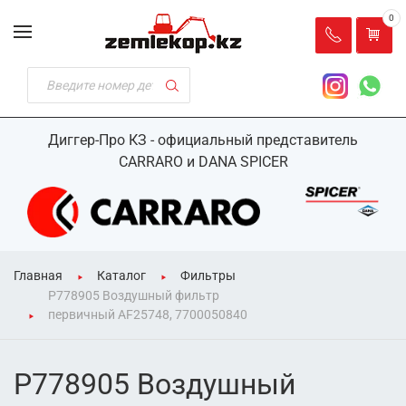
0
Диггер-Про КЗ - официальный представитель
CARRARO и DANA SPICER
Главная
Каталог
Фильтры
P778905 Воздушный фильтр
первичный AF25748, 7700050840
P778905 Воздушный