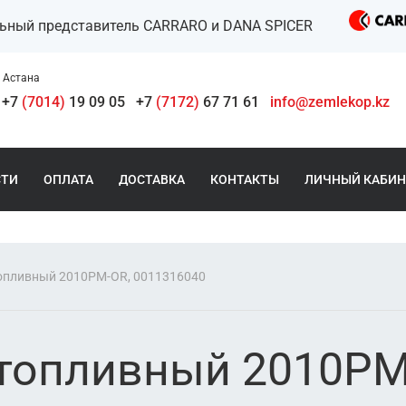
льный представитель CARRARO и DANA SPICER
Астана
+7
(7014)
19 09 05
+7
(7172)
67 71 61
info@zemlekop.kz
СТИ
ОПЛАТА
ДОСТАВКА
КОНТАКТЫ
ЛИЧНЫЙ КАБИН
опливный 2010PM-OR, 0011316040
топливный 2010PM