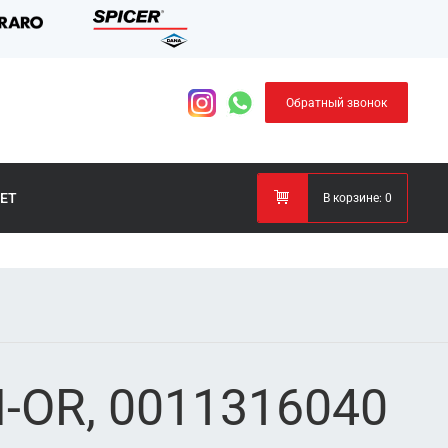
Обратный звонок
ЕТ
В корзине:
0
-OR, 0011316040