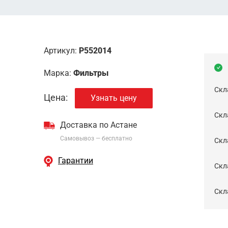
Артикул:
P552014
Марка:
Фильтры
Скл
Цена:
Узнать цену
Скла
Доставка по Астане
Самовывоз — бесплатно
Cкл
Гарантии
Скла
Скла