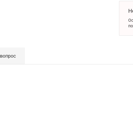
Н
Ос
по
 вопрос