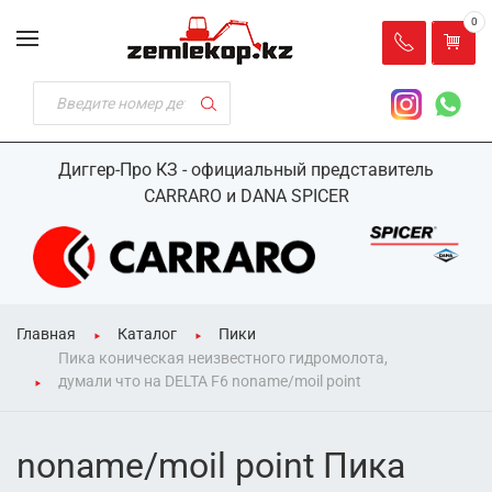
0
Диггер-Про КЗ - официальный представитель
CARRARO и DANA SPICER
Главная
Каталог
Пики
Пика коническая неизвестного гидромолота,
думали что на DELTA F6 noname/moil point
noname/moil point Пика