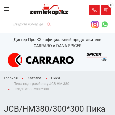
0
Диггер-Про КЗ - официальный представитель
CARRARO и DANA SPICER
Главная
Каталог
Пики
Пика под трамбовку JCB HM 380
JCB/HM380/300*300
JCB/HM380/300*300 Пика