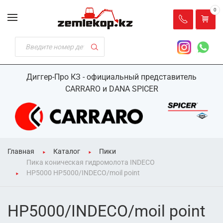
0
Диггер-Про КЗ - официальный представитель
CARRARO и DANA SPICER
Главная
Каталог
Пики
Пика коническая гидромолота INDECO
HP5000 HP5000/INDECO/moil point
HP5000/INDECO/moil point