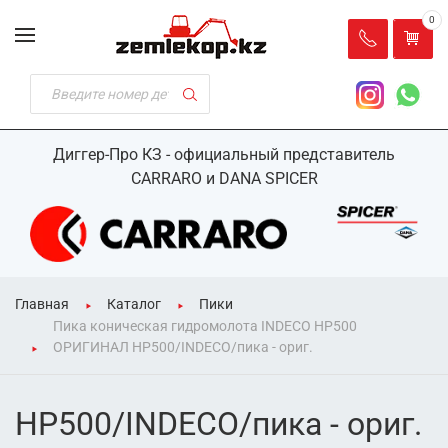
0
Диггер-Про КЗ - официальный представитель
CARRARO и DANA SPICER
Главная
Каталог
Пики
Пика коническая гидромолота INDECO HP500
ОРИГИНАЛ HP500/INDECO/пика - ориг.
HP500/INDECO/пика - ориг.