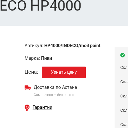
DECO HP4000
Артикул:
HP4000/INDECO/moil point
Марка:
Пики
Скл
Цена:
Узнать цену
Скла
Доставка по Астане
Самовывоз — бесплатно
Cкл
Гарантии
Скла
Скла