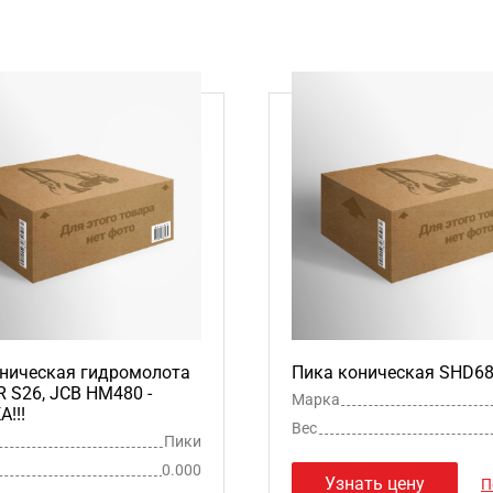
ническая гидромолота
Пика коническая SHD6
S26, JCB HM480 -
Марка
!!!
Вес
Пики
0.000
Узнать цену
П