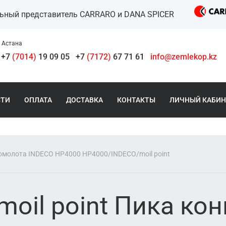
льный представитель CARRARO и DANA SPICER
Астана
+7
(7014)
19 09 05
+7
(7172)
67 71 61
info@zemlekop.kz
СТИ
ОПЛАТА
ДОСТАВКА
КОНТАКТЫ
ЛИЧНЫЙ КАБИН
омолота INDECO HP4000 HP4000/INDECO/moil point
oil point Пика ко