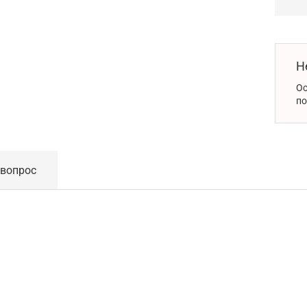
Н
Ос
по
 вопрос