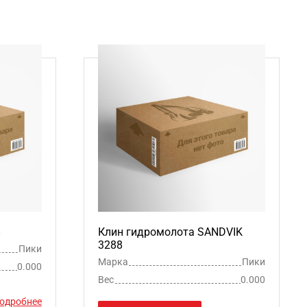
8
Клин гидромолота SANDVIK
3288
Пики
Марка
Пики
0.000
Вес
0.000
одробнее