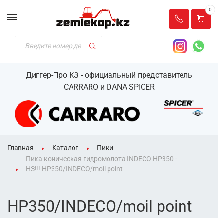
0
Диггер-Про КЗ - официальный представитель
CARRARO и DANA SPICER
Главная
Каталог
Пики
Пика коническая гидромолота INDECO HP350 -
НЗ!!! HP350/INDECO/moil point
HP350/INDECO/moil point