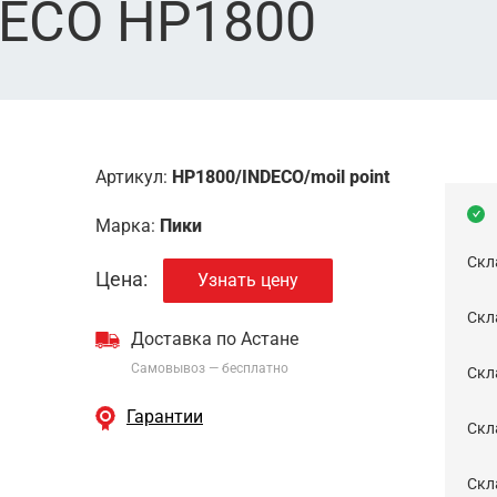
DECO HP1800
Артикул:
HP1800/INDECO/moil point
Марка:
Пики
Скл
Цена:
Узнать цену
Скла
Доставка по Астане
Самовывоз — бесплатно
Cкл
Гарантии
Скла
Скла