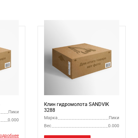
8
Клин гидромолота SANDVIK
3288
Пики
Марка
Пики
0.000
Вес
0.000
одробнее