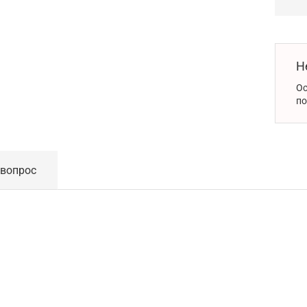
Н
Ос
по
 вопрос