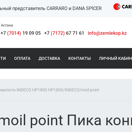
льный представитель CARRARO и DANA SPICER
Астана
+7
(7014)
19 09 05
+7
(7172)
67 71 61
info@zemlekop.kz
СТИ
ОПЛАТА
ДОСТАВКА
КОНТАКТЫ
ЛИЧНЫЙ КАБИН
омолота INDECO HP1800 HP1800/INDECO/moil point
oil point Пика ко