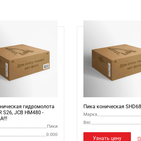
ническая гидромолота
Пика коническая SHD6
S26, JCB HM480 -
Марка
!!!
Вес
Пики
0.000
Узнать цену
П