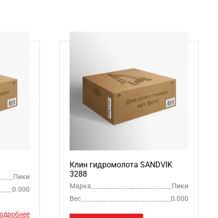
8
Клин гидромолота SANDVIK
3288
Пики
Марка
Пики
0.000
Вес
0.000
одробнее