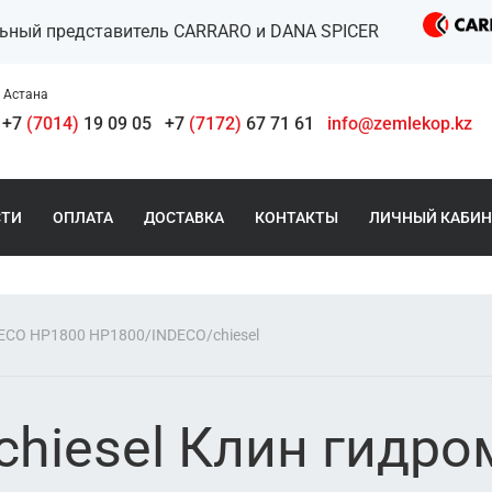
льный представитель CARRARO и DANA SPICER
Астана
+7
(7014)
19 09 05
+7
(7172)
67 71 61
info@zemlekop.kz
СТИ
ОПЛАТА
ДОСТАВКА
КОНТАКТЫ
ЛИЧНЫЙ КАБИН
ECO HP1800 HP1800/INDECO/chiesel
hiesel Клин гидро