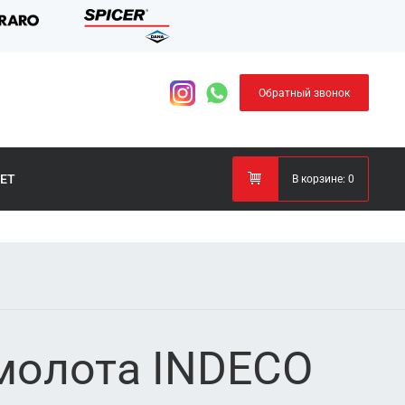
Обратный звонок
ЕТ
В корзине:
0
молота INDECO