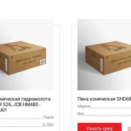
ническая гидромолота
Пика коническая SHD6
S26, JCB HM480 -
Марка
!!!
Вес
Пики
0.000
Узнать цену
П