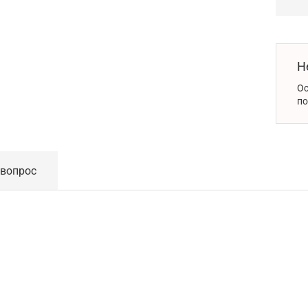
Н
Ос
по
 вопрос