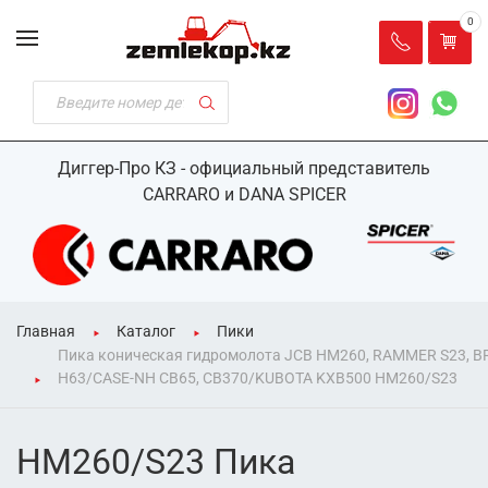
0
Диггер-Про КЗ - официальный представитель
CARRARO и DANA SPICER
Главная
Каталог
Пики
Пика коническая гидромолота JCB HM260, RAMMER S23, B
H63/CASE-NH CB65, CB370/KUBOTA KXB500 HM260/S23
HM260/S23 Пика