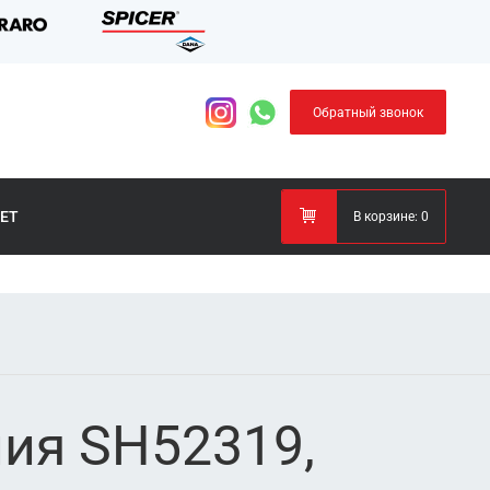
Обратный звонок
ЕТ
В корзине:
0
ия SH52319,