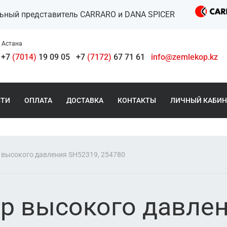
льный представитель CARRARO и DANA SPICER
Астана
+7
(7014)
19 09 05
+7
(7172)
67 71 61
info@zemlekop.kz
СТИ
ОПЛАТА
ДОСТАВКА
КОНТАКТЫ
ЛИЧНЫЙ КАБИН
 высокого давления SH52319, 254780
р высокого давлен