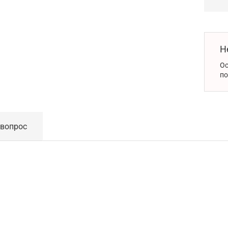
Н
Ос
по
 вопрос