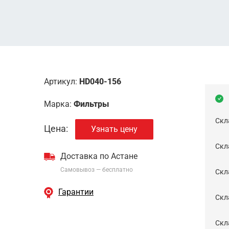
Артикул:
HD040-156
Марка:
Фильтры
Скл
Цена:
Узнать цену
Скла
Доставка по Астане
Самовывоз — бесплатно
Cкл
Гарантии
Скла
Скла