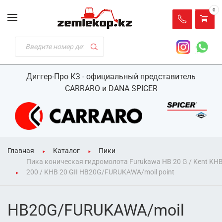
0
Диггер-Про КЗ - официальный представитель
CARRARO и DANA SPICER
Главная
Каталог
Пики
Пика коническая гидромолота Furukawa HB 20 G / Kent KH
200 / KHB 20 GII HB20G/FURUKAWA/moil point
HB20G/FURUKAWA/moil