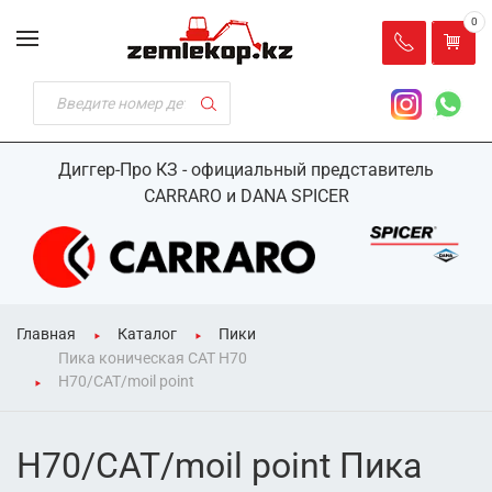
0
Диггер-Про КЗ - официальный представитель
CARRARO и DANA SPICER
Главная
Каталог
Пики
Пика коническая CAT H70
H70/CAT/moil point
H70/CAT/moil point Пика