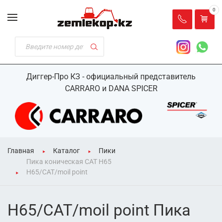
0
Диггер-Про КЗ - официальный представитель
CARRARO и DANA SPICER
Главная
Каталог
Пики
Пика коническая CAT H65
H65/CAT/moil point
H65/CAT/moil point Пика